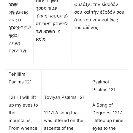
נפשך׃ ח יהוה
יִשְׁמֹר
φυλάξει τὴν εἴσοδόν
ינטור מפקך
אֶת-נַפְשֶׁךָ:
σου καὶ τὴν ἔξοδόν σου
לפרגמטיא ומיעלך
ח יְהוָה
ἀπὸ τοῦ νῦν καὶ ἕως
למיעסק באוריתא
יִשְׁמָר-צֵאתְךָ
τοῦ αἰῶνος
מן השתא ועד
וּבוֹאֶךָ
עלמא׃
מֵעַתָּה
וְעַד-עוֹלָם:
Tehillim
Psalms 121
Psalmoi
Psalms 121
121:1 I will lift
Toviyah Psalms 121
up my eyes to
A Song of
the
121:1 A song that
Degrees. 121:1
mountains;
was uttered on the
I lifted up mine
From whence
ascents of the
eyes to the