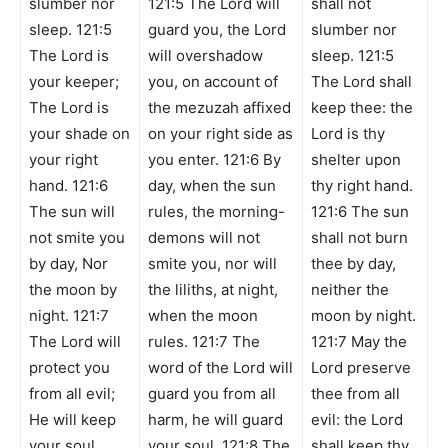
slumber nor
121:5 The Lord will
shall not
sleep. 121:5
guard you, the Lord
slumber nor
The Lord is
will overshadow
sleep. 121:5
your keeper;
you, on account of
The Lord shall
The Lord is
the mezuzah affixed
keep thee: the
your shade on
on your right side as
Lord is thy
your right
you enter. 121:6 By
shelter upon
hand. 121:6
day, when the sun
thy right hand.
The sun will
rules, the morning-
121:6 The sun
not smite you
demons will not
shall not burn
by day, Nor
smite you, nor will
thee by day,
the moon by
the liliths, at night,
neither the
night. 121:7
when the moon
moon by night.
The Lord will
rules. 121:7 The
121:7 May the
protect you
word of the Lord will
Lord preserve
from all evil;
guard you from all
thee from all
He will keep
harm, he will guard
evil: the Lord
your soul.
your soul. 121:8 The
shall keep thy