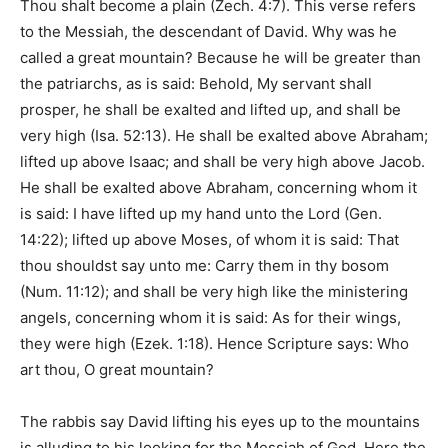
Thou shalt become a plain (Zech. 4:7). This verse refers
to the Messiah, the descendant of David. Why was he
called a great mountain? Because he will be greater than
the patriarchs, as is said: Behold, My servant shall
prosper, he shall be exalted and lifted up, and shall be
very high (Isa. 52:13). He shall be exalted above Abraham;
lifted up above Isaac; and shall be very high above Jacob.
He shall be exalted above Abraham, concerning whom it
is said: I have lifted up my hand unto the Lord (Gen.
14:22); lifted up above Moses, of whom it is said: That
thou shouldst say unto me: Carry them in thy bosom
(Num. 11:12); and shall be very high like the ministering
angels, concerning whom it is said: As for their wings,
they were high (Ezek. 1:18). Hence Scripture says: Who
art thou, O great mountain?
The rabbis say David lifting his eyes up to the mountains
is alluding to his looking for the Messiah of God. Here the