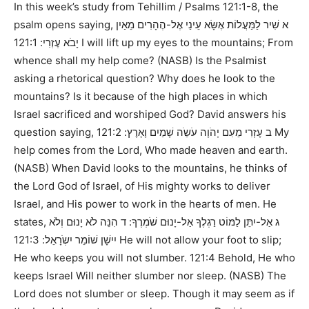
In this week’s study from
Tehillim / Psalms 121:1-8
, the
psalm opens saying,
א שִׁיר לַמַּעֲלוֹת אֶשָּׂא עֵינַי אֶל-הֶהָרִים מֵאַיִן
121:1 I will lift up my eyes to the mountains; From
יָבֹא עֶזְרִי:
whence shall my help come? (NASB)
Is the Psalmist
asking a rhetorical question? Why does he look to the
mountains? Is it because of the high places in which
Israel sacrificed and worshiped God? David answers his
question saying,
121:2 My
ב עֶזְרִי מֵעִם יְהֹוָה עֹשֵֹה שָׁמַיִם וָאָרֶץ:
help comes from the Lord, Who made heaven and earth.
(NASB)
When David looks to the mountains, he thinks of
the Lord God of Israel, of His mighty works to deliver
Israel, and His power to work in the hearts of men. He
states,
ג אַל-יִתֵּן לַמּוֹט רַגְלֶךָ אַל-יָנוּם שֹׁמְרֶךָ: ד הִנֵּה לֹא יָנוּם וְלֹא
121:3 He will not allow your foot to slip;
יִישָׁן שׁוֹמֵר יִשְֹרָאֵל:
He who keeps you will not slumber. 121:4 Behold, He who
keeps Israel Will neither slumber nor sleep. (NASB)
The
Lord does not slumber or sleep. Though it may seem as if