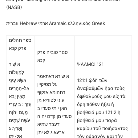
(NASB)
ארמי Aramaic ελληνικός Greek
עברית Hebrew
ספר תהלים
פרק קכא
סםר טוביה פרק
קכא
א שִׁיר
ΨΑΛΜΟΙ
121
לַמַּעֲלוֹת
א שירא דאתאמר
אֶשָּׂא עֵינַי
121:1 ᾠδὴ τῶν
על מסיקיין
אֶל-הֶהָרִים
ἀναβαθμῶν ἦρα τοὺς
דתהומא אזקוף
מֵאַיִן יָבֹא
ὀφθαλμούς μου εἰς τὰ
עיני לטוריא מן
עֶזְרִי: ב עֶזְרִי
ὄρη πόθεν ἥξει ἡ
האן ייתי סעדי׃ ב
מֵעִם יְהֹוָה
βοήθειά μου 121:2 ἡ
סעדי מן קדם יהוה
עֹשֵֹה שָׁמַיִם
βοήθειά μου παρὰ
דעבד שמיא
וָאָרֶץ: ג
κυρίου τοῦ ποιήσαντος
וארעא׃ ג לא יתן
אַל-יִתֵּן
τὸν οὐρανὸν καὶ τὴν