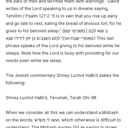
the ears of men and terrifies them with warnings.”
David
writes of the Lord speaking to us in dreams saying,
Tehillim / Psalm 127:2 “It is in vain that you rise up early
and go late to rest, eating the bread of anxious toil; for he
gives to his beloved sleep.”
(
ב שָׁוְא לָכֶם | מַשְׁכִּימֵי קוּם
מְאַחֲרֵי-שֶׁבֶת אֹכְלֵי לֶחֶם הָעֲצָבִים כֵּן יִתֵּן לִידִידוֹ שֵׁנָא:
) This last
phrase speaks of the Lord giving to his beloved while he
sleeps. Note how the Lord is busy with providing for our
needs even while we sleep.
The Jewish commentary Shney Luchot HaBrit states the
following:
Shney Luchot HaBrit, Terumah, Torah Ohr 98
When we consider all this we can understand a Midrash
on the words:
ועשו לי מקדש
, which otherwise is difficult to
understand. The Midrash quotes G’d as saying to Israel: