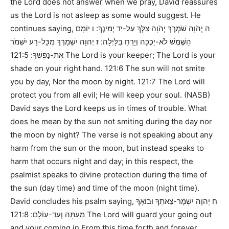
the Lord does not answer when we pray, David reassures
us the Lord is not asleep as some would suggest. He
continues saying,
ה יְהֹוָה שֹׁמְרֶךָ יְהֹוָה צִלְּךָ עַל-יַד יְמִינֶךָ: ו יוֹמָם
הַשֶּׁמֶשׁ לֹא-יַכֶּכָּה וְיָרֵחַ בַּלָּיְלָה: ז יְהוָה יִשְׁמָרְךָ מִכָּל-רָע יִשְׁמֹר
121:5 The Lord is your keeper; The Lord is your
אֶת-נַפְשֶׁךָ:
shade on your right hand. 121:6 The sun will not smite
you by day, Nor the moon by night. 121:7 The Lord will
protect you from all evil; He will keep your soul. (NASB)
David says the Lord keeps us in times of trouble. What
does he mean by the sun not smiting during the day nor
the moon by night? The verse is not speaking about any
harm from the sun or the moon, but instead speaks to
harm that occurs night and day; in this respect, the
psalmist speaks to divine protection during the time of
the sun (day time) and time of the moon (night time).
David concludes his psalm saying,
ח יְהוָה יִשְׁמָר-צֵאתְךָ וּבוֹאֶךָ
121:8 The Lord will guard your going out
מֵעַתָּה וְעַד-עוֹלָם:
and your coming in From this time forth and forever.