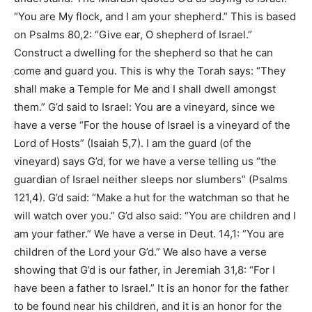
“You are My flock, and I am your shepherd.” This is based
on Psalms 80,2: “Give ear, O shepherd of Israel.”
Construct a dwelling for the shepherd so that he can
come and guard you. This is why the Torah says: “They
shall make a Temple for Me and I shall dwell amongst
them.” G’d said to Israel: You are a vineyard, since we
have a verse “For the house of Israel is a vineyard of the
Lord of Hosts” (Isaiah 5,7). I am the guard (of the
vineyard) says G’d, for we have a verse telling us “the
guardian of Israel neither sleeps nor slumbers” (Psalms
121,4). G’d said: “Make a hut for the watchman so that he
will watch over you.” G’d also said: “You are children and I
am your father.” We have a verse in Deut. 14,1: “You are
children of the Lord your G’d.” We also have a verse
showing that G’d is our father, in Jeremiah 31,8: “For I
have been a father to Israel.” It is an honor for the father
to be found near his children, and it is an honor for the