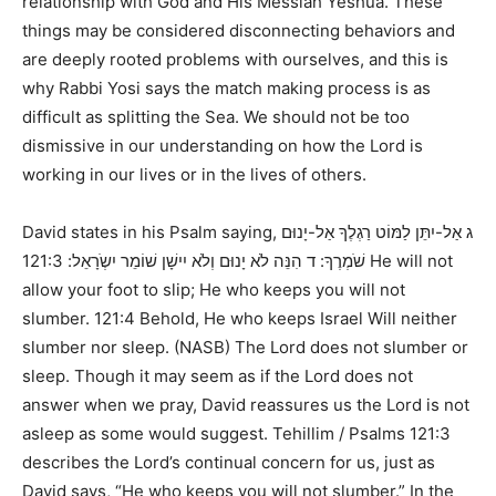
relationship with God and His Messiah Yeshua. These
things may be considered disconnecting behaviors and
are deeply rooted problems with ourselves, and this is
why Rabbi Yosi says the match making process is as
difficult as splitting the Sea. We should not be too
dismissive in our understanding on how the Lord is
working in our lives or in the lives of others.
David states in his Psalm saying,
ג אַל-יִתֵּן לַמּוֹט רַגְלֶךָ אַל-יָנוּם
121:3 He will not
שֹׁמְרֶךָ: ד הִנֵּה לֹא יָנוּם וְלֹא יִישָׁן שׁוֹמֵר יִשְֹרָאֵל:
allow your foot to slip; He who keeps you will not
slumber. 121:4 Behold, He who keeps Israel Will neither
slumber nor sleep. (NASB)
The Lord does not slumber or
sleep. Though it may seem as if the Lord does not
answer when we pray, David reassures us the Lord is not
asleep as some would suggest.
Tehillim / Psalms 121:3
describes the Lord’s continual concern for us, just as
David says,
“He who keeps you will not slumber.”
In the