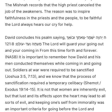
The Mishnah records that the high priest canceled the
job of the awakeners. The reason was to inspire
faithfulness in the priests and the people, to be faithful
the Lord always hears our cry for help.
David concludes his psalm saying,
ח יְהוָה יִשְׁמָר-צֵאתְךָ וּבוֹאֶךָ
121:8 The Lord will guard your going out
מֵעַתָּה וְעַד-עוֹלָם:
and your coming in From this time forth and forever.
(NASB)
It is important to remember how David and his
men conducted themselves while coming in and going
out. Soldiers at war were required to be sanctified
(
Joshua 3:5, 7:13
), and we know that the process of
sanctification required a temporary celibacy (
Shemot /
Exodus 19:14-15
). It is not that women are inherently evil,
but that lust and its effects upon the heart may lead to all
sorts of evil, and keeping one’s self from immorality was
an important criteria for going before the Lord and