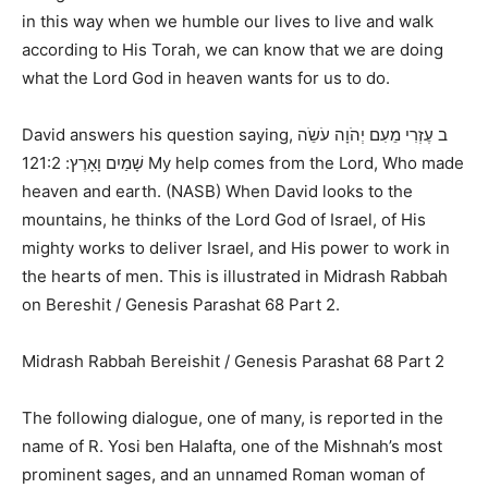
in this way when we humble our lives to live and walk
according to His Torah, we can know that we are doing
what the Lord God in heaven wants for us to do.
David answers his question saying,
ב עֶזְרִי מֵעִם יְהֹוָה עֹשֵֹה
121:2 My help comes from the Lord, Who made
שָׁמַיִם וָאָרֶץ:
heaven and earth. (NASB)
When David looks to the
mountains, he thinks of the Lord God of Israel, of His
mighty works to deliver Israel, and His power to work in
the hearts of men. This is illustrated in
Midrash Rabbah
on Bereshit / Genesis Parashat 68 Part 2
.
Midrash Rabbah Bereishit / Genesis Parashat 68 Part 2
The following dialogue, one of many, is reported in the
name of R. Yosi ben Halafta, one of the Mishnah’s most
prominent sages, and an unnamed Roman woman of