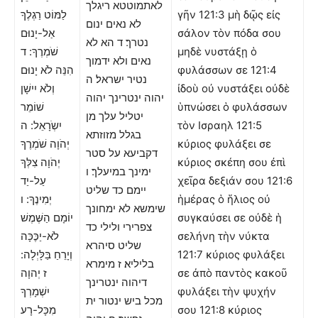
לאתמוטטא ריגלך
לַמּוֹט רַגְלֶךָ
γῆν 121:3 μὴ δῷς εἰς
לא נאים ינום
אַל-יָנוּם
σάλον τὸν πόδα σου
נטרך׃ ד הא לא
שֹׁמְרֶךָ: ד
μηδὲ νυστάξῃ ὁ
נאים ולא ידמוך
הִנֵּה לֹא יָנוּם
φυλάσσων σε 121:4
נטיר ישראל׃ ה
וְלֹא יִישָׁן
ἰδοὺ οὐ νυστάξει οὐδὲ
יהוה ינטרינך יהוה
שׁוֹמֵר
ὑπνώσει ὁ φυλάσσων
יטליל עלך מן
יִשְֹרָאֵל: ה
τὸν Ισραηλ 121:5
בגלל מזוזתא
יְהֹוָה שֹׁמְרֶךָ
κύριος φυλάξει σε
דקביעא על סטר
יְהֹוָה צִלְּךָ
κύριος σκέπη σου ἐπὶ
ימינך במיעלך׃ ו
עַל-יַד
χεῖρα δεξιάν σου 121:6
יימם כד שליט
יְמִינֶךָ: ו
ἡμέρας ὁ ἥλιος οὐ
שימשא לא ימחונך
יוֹמָם הַשֶּׁמֶשׁ
συγκαύσει σε οὐδὲ ἡ
צפרירי ולילי כד
לֹא-יַכֶּכָּה
σελήνη τὴν νύκτα
שליט סיהרא
וְיָרֵחַ בַּלָּיְלָה:
121:7 κύριος φυλάξει
בליליא׃ ז מימרא
ז יְהוָה
σε ἀπὸ παντὸς κακοῦ
דיהוה ינטרינך
יִשְׁמָרְךָ
φυλάξει τὴν ψυχήν
מכל ביש ינטור ית
מִכָּל-רָע
σου 121:8 κύριος