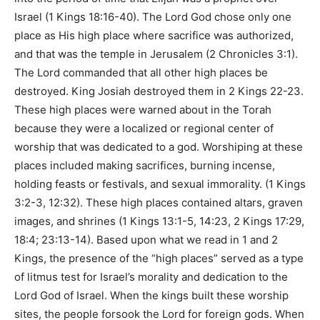
Israel (
1 Kings 18:16-40
). The Lord God chose only one
place as His high place where sacrifice was authorized,
and that was the temple in Jerusalem (
2 Chronicles 3:1
).
The Lord commanded that all other high places be
destroyed. King Josiah destroyed them in
2 Kings 22-23
.
These high places were warned about in the Torah
because they were a localized or regional center of
worship that was dedicated to a god. Worshiping at these
places included making sacrifices, burning incense,
holding feasts or festivals, and sexual immorality. (
1 Kings
3:2-3, 12:32
). These high places contained altars, graven
images, and shrines (
1 Kings 13:1-5, 14:23, 2 Kings 17:29,
18:4; 23:13-14
). Based upon what we read in
1 and 2
Kings
, the presence of the
“high places”
served as a type
of litmus test for Israel’s morality and dedication to the
Lord God of Israel. When the kings built these worship
sites, the people forsook the Lord for foreign gods. When