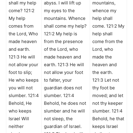
shall my help
abyss. I will lift up
mountains,
come? 121:2
my eyes to the
whence my
My help
mountains. Whence
help shall
comes from
shall come my help?
come. 121:2 My
the Lord, Who
121:2 My help is
help shall
made heaven
from the presence
come from the
and earth.
of the Lord, who
Lord, who
121:3 He will
made heaven and
made the
not allow your
earth. 121:3 He will
heaven and
foot to slip;
not allow your foot
the earth.
He who keeps
to falter, your
121:3 Let not
you will not
guardian does not
thy foot be
slumber. 121:4
slumber. 121:4
moved; and let
Behold, He
Behold, he does not
not thy keeper
who keeps
slumber and he will
slumber. 121:4
Israel Will
not sleep, the
Behold, he that
neither
guardian of Israel.
keeps Israel