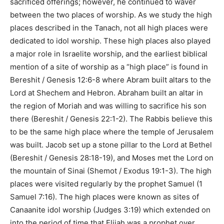
sacrificed offerings; however, he continued to waver
between the two places of worship. As we study the high
places described in the Tanach, not all high places were
dedicated to idol worship. These high places also played
a major role in Israelite worship, and the earliest biblical
mention of a site of worship as a
“high place”
is found in
Bereshit / Genesis 12:6-8
where Abram built altars to the
Lord at Shechem and Hebron. Abraham built an altar in
the region of Moriah and was willing to sacrifice his son
there (
Bereshit / Genesis 22:1-2
). The Rabbis believe this
to be the same high place where the temple of Jerusalem
was built. Jacob set up a stone pillar to the Lord at Bethel
(
Bereshit / Genesis 28:18-19
), and Moses met the Lord on
the mountain of Sinai (
Shemot / Exodus 19:1-3
). The high
places were visited regularly by the prophet Samuel (
1
Samuel 7:16
). The high places were known as sites of
Canaanite idol worship (
Judges 3:19
) which extended on
into the period of time that Elijah was a prophet over