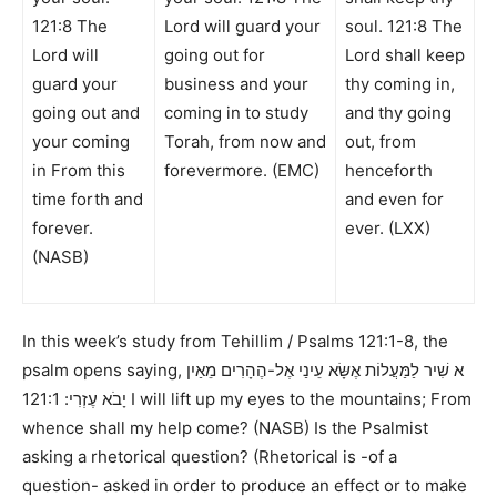
121:8 The
Lord will guard your
soul. 121:8 The
Lord will
going out for
Lord shall keep
guard your
business and your
thy coming in,
going out and
coming in to study
and thy going
your coming
Torah, from now and
out, from
in From this
forevermore. (EMC)
henceforth
time forth and
and even for
forever.
ever. (LXX)
(NASB)
In this week’s study from
Tehillim / Psalms 121:1-8
, the
psalm opens saying,
א שִׁיר לַמַּעֲלוֹת אֶשָּׂא עֵינַי אֶל-הֶהָרִים מֵאַיִן
121:1 I will lift up my eyes to the mountains; From
יָבֹא עֶזְרִי:
whence shall my help come? (NASB)
Is the Psalmist
asking a rhetorical question? (
Rhetorical is -of a
question- asked in order to produce an effect or to make