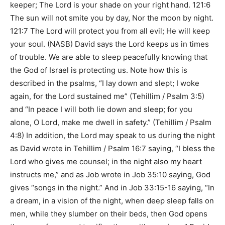
keeper; The Lord is your shade on your right hand. 121:6
The sun will not smite you by day, Nor the moon by night.
121:7 The Lord will protect you from all evil; He will keep
your soul. (NASB)
David says the Lord keeps us in times
of trouble. We are able to sleep peacefully knowing that
the God of Israel is protecting us. Note how this is
described in the psalms,
“I lay down and slept; I woke
again, for the Lord sustained me”
(
Tehillim / Psalm 3:5
)
and
“In peace I will both lie down and sleep; for you
alone, O Lord, make me dwell in safety.”
(
Tehillim / Psalm
4:8
) In addition, the Lord may speak to us during the night
as David wrote in
Tehillim / Psalm 16:7
saying,
“I bless the
Lord who gives me counsel; in the night also my heart
instructs me,”
and as Job wrote in
Job 35:10
saying, God
gives
“songs in the night.”
And in
Job 33:15-16
saying,
“In
a dream, in a vision of the night, when deep sleep falls on
men, while they slumber on their beds, then God opens