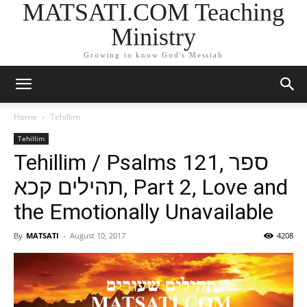
MATSATI.COM Teaching
Ministry
Growing to know God's Messiah
Home
Tehillim
Tehillim
Tehillim / Psalms 121, ספר
תהילים קכא, Part 2, Love and
the Emotionally Unavailable
By
MATSATI
-
August 10, 2017
4208