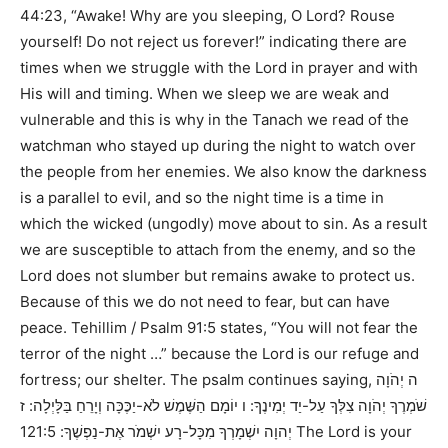
44:23, “Awake! Why are you sleeping, O Lord? Rouse
yourself! Do not reject us forever!”
indicating there are
times when we struggle with the Lord in prayer and with
His will and timing. When we sleep we are weak and
vulnerable and this is why in the Tanach we read of the
watchman who stayed up during the night to watch over
the people from her enemies. We also know the darkness
is a parallel to evil, and so the night time is a time in
which the wicked (ungodly) move about to sin. As a result
we are susceptible to attach from the enemy, and so the
Lord does not slumber but remains awake to protect us.
Because of this we do not need to fear, but can have
peace.
Tehillim / Psalm 91:5
states,
“You will not fear the
terror of the night …”
because the Lord is our refuge and
fortress; our shelter. The psalm continues saying,
ה יְהֹוָה
שֹׁמְרֶךָ יְהֹוָה צִלְּךָ עַל-יַד יְמִינֶךָ: ו יוֹמָם הַשֶּׁמֶשׁ לֹא-יַכֶּכָּה וְיָרֵחַ בַּלָּיְלָה: ז
121:5 The Lord is your
יְהוָה יִשְׁמָרְךָ מִכָּל-רָע יִשְׁמֹר אֶת-נַפְשֶׁךָ: