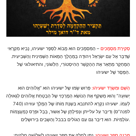
סְקִירַת מִסְמָכִים
– הַמִּסְמָכִים הוּא מָבוֹא לַסֵּפֶר ישעיהו, נָבִיא מִקְרָאִי
שֶׁדִּבֵּר אֶל עַם יִשְׂרָאֵל וִיהוּדָה בַּמַּהֲלָךְ הַמֵּאוֹת הַשְּׁמִינִית וְהַשְּׁבִיעִית.
הַמֶּחְקָר מְתָאֵר אֶת הַהֶקְשֵׁר הַהִיסְטוֹרִי, הַלְּשׁוֹנִי, והתיאולוגי שֶׁל
הַמֶּסֶר שֶׁל ישעיהו.
הַשֵּׁם וּמִשְׂרָד ישעיהו:
פֵּרוּש שָׂמוּ שֶל ישעיהו הוּא “אֱלוֹהִים הוּא
יְשוּעָה” וְהוּא מְשַקֵף אֶת הַנוֹשֵׂא הַמֶרְכָּזִי שֶל הַבְטָחַת אֱלוֹהִים לַגְאוּלָה
לְעַמוֹ. ישעיהו נִקְרָא להתנבא בִּשְנַת מוֹתוֹ שֶל הַמֶלֶךְ עוזיהו (740
לפנה”ס) וְדִיבֵּר עַל עלייתן וּנְפִילָתָן שֶל אַשוּר, בְּבַל וּפְרָס כְּמַעֲצָמוֹת
עוֹלָמִיוֹת. הוּא דִיבֵּר גַם עַם הַגוֹלִים בבבל וְהַשָבִים בִּירוּשָלַיִם.
מִבְנֶה סָפַר ישעיהו:
נִתֵּן לְחֵלֶק אֵת סָפַר ישעיהו לִשְׁלוֹשָׁה חֲלָקִים: