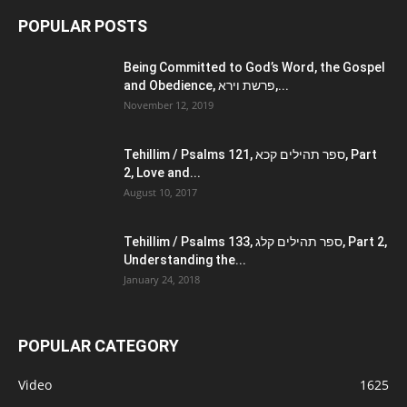
POPULAR POSTS
Being Committed to God’s Word, the Gospel
and Obedience, פרשת וירא,...
November 12, 2019
Tehillim / Psalms 121, ספר תהילים קכא, Part
2, Love and...
August 10, 2017
Tehillim / Psalms 133, ספר תהילים קלג, Part 2,
Understanding the...
January 24, 2018
POPULAR CATEGORY
Video
1625