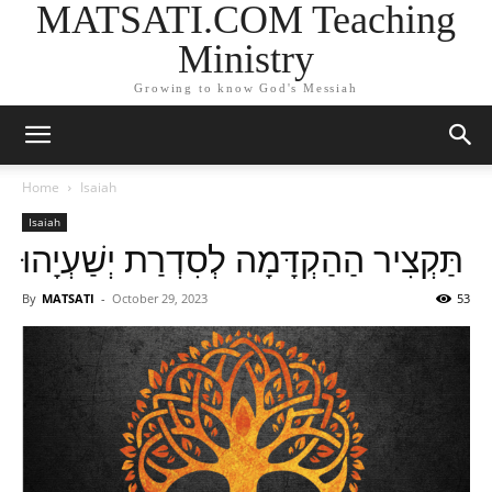
MATSATI.COM Teaching
Ministry
Growing to know God's Messiah
Home
Isaiah
Isaiah
תַּקְצִיר הַהַקְדָּמָה לְסִדְרַת יְשַׁעְיָהוּ
By
MATSATI
-
October 29, 2023
53