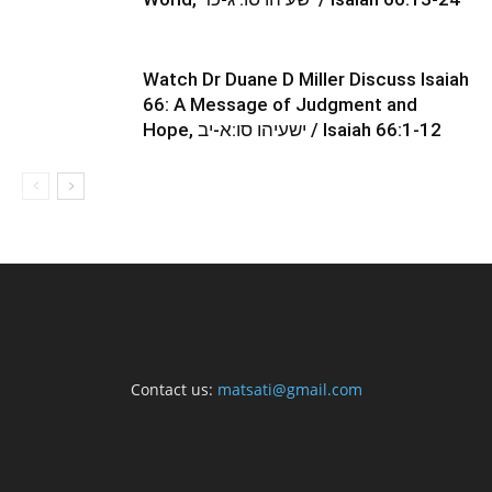
Watch Dr Duane D Miller Discuss Isaiah
66: A Message of Judgment and
Hope, ישעיהו סו:א-יב / Isaiah 66:1-12
Contact us:
matsati@gmail.com