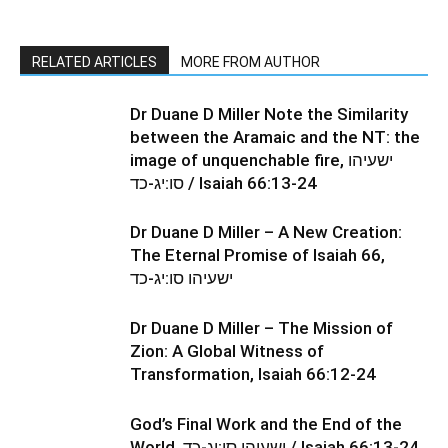
RELATED ARTICLES
MORE FROM AUTHOR
Dr Duane D Miller Note the Similarity
between the Aramaic and the NT: the
image of unquenchable fire, ישעיהו
סו:יג-כד / Isaiah 66:13-24
Dr Duane D Miller – A New Creation:
The Eternal Promise of Isaiah 66,
ישעיהו סו:יג-כד
Dr Duane D Miller – The Mission of
Zion: A Global Witness of
Transformation, Isaiah 66:12-24
God’s Final Work and the End of the
World, ישעיהו סו:יג-כד / Isaiah 66:13-24