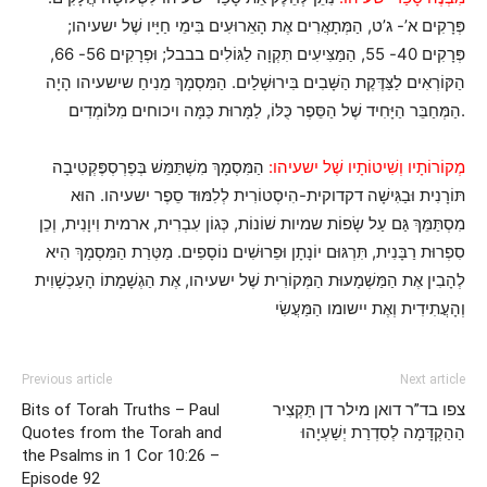
פְּרָקִים א’- ג’ט, הַמְּתָאֲרִים אֶת הָאֵרוּעִים בִּימֵי חַיָּיו שֶׁל ישעיהו;
פְּרָקִים 40- 55, הַמַּצִּיעִים תִּקְוָה לַגּוֹלִים בבבל; וּפְרָקִים 56- 66,
הַקּוֹרְאִים לַצַּדֶּקֶת הַשָּׁבִים בִּירוּשָׁלַיִם. הַמִּסְמָךְ מֵנִיחַ שישעיהו הָיָה
הַמְּחַבֵּר הַיָּחִיד שֶׁל הַסֵּפֶר כֻּלּוֹ, לַמָּרוּת כַּמָּה ויכוחים מִלּוֹמְדִים.
מְקוֹרוֹתָיו וְשִׁיטוֹתָיו שֶׁל ישעיהו:
הַמִּסְמָךְ מִשְׁתַּמֵּשׁ בְּפֶרְסְפֶּקְטִיבָה
תּוֹרָנִית וּבַגִּישָׁה דקדוקית-הִיסְטוֹרִית לְלִמּוּד סֵפֶר ישעיהו. הוּא
מִסְתַּמֵּךְ גַּם עַל שָׂפוֹת שמיות שׁוֹנוֹת, כְּגוֹן עִבְרִית, ארמית וִיוָנִית, וְכֵן
סִפְרוּת רַבָּנִית, תִּרְגּוּם יוֹנָתָן וּפֵרוּשִׁים נוֹסָפִים. מַטְּרַת הַמִּסְמָךְ הִיא
לְהָבִין אֶת הַמַּשְׁמָעוּת הַמְּקוֹרִית שֶׁל ישעיהו, אֶת הַגְשָׁמָתוֹ הָעַכְשָׁוִית
וְהָעֲתִידִית וְאֶת יישומו הַמַּעֲשִׂי
Previous article
Next article
צפו בד”ר דואן מילר דן תַּקְצִיר
Bits of Torah Truths – Paul
הַהַקְדָּמָה לְסִדְרַת יְשַׁעְיָהוּ
Quotes from the Torah and
the Psalms in 1 Cor 10:26 –
Episode 92