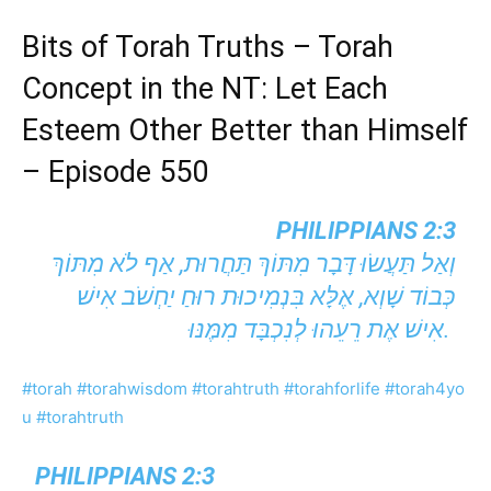
Bits of Torah Truths – Torah
Concept in the NT: Let Each
Esteem Other Better than Himself
– Episode 550
PHILIPPIANS 2:3
וְאַל תַּעֲשׂוּ דָּבָר מִתּוֹךְ תַּחֲרוּת, אַף לֹא מִתּוֹךְ
כְּבוֹד שָׁוְא, אֶלָּא בִּנְמִיכוּת רוּחַ יַחְשֹׁב אִישׁ
אִישׁ אֶת רֵעֵהוּ לְנִכְבָּד מִמֶּנּוּ.
#torah
#torahwisdom
#torahtruth
#torahforlife
#torah4yo
u
#torahtruth
PHILIPPIANS 2:3